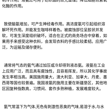
制冷作用。液氨还可用于纺织品的丝光整理。降低细胞色素氧
化酶的作用。
致使脑氨增加，可产生神经毒作用。高浓度氨可引起组织溶
解坏死作用。并能发生咖啡样着色。被腐蚀部位呈胶状并发
软，可发生深度组织破坏。适合在正式的商务场合中穿着，如
果用手来感受这种衣料，会发现衣料的手感比较柔韧。应用广
泛，为运输及储存便利。
通常将气态的氨气通过加压或冷却得到液态氨。液氨在工业
上应用广泛，而且具有腐蚀性，且容易挥发，所以其化学事故
发生率相当高。美国施用量大，澳大利亚、加拿大、丹麦、墨
西哥等国也较普遍。我国液氨的施用主要在新疆垦区，其他地
区因复种指数高，习惯间、套作多熟种植，发展难度较大。
氨气常温下为气体,无色有刺激性恶臭的气味,易溶于水,与水