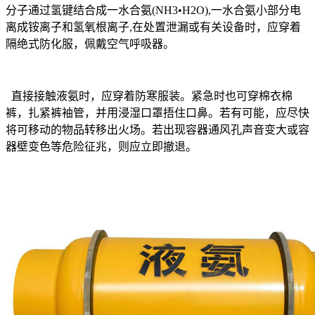
分子通过氢键结合成一水合氨(NH3•H2O),一水合氨小部分电
离成铵离子和氢氧根离子,在处置泄漏或有关设备时，应穿着
隔绝式防化服，佩戴空气呼吸器。
直接接触液氨时，应穿着防寒服装。紧急时也可穿棉衣棉
裤，扎紧裤袖管，并用浸湿口罩捂住口鼻。若有可能，应尽快
将可移动的物品转移出火场。若出现容器通风孔声音变大或容
器壁变色等危险征兆，则应立即撤退。